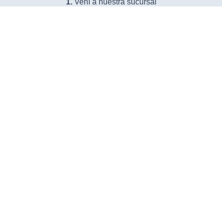
1.
Vení a nuestra sucursal
2.
Presentá la documentación y te aprobamos la
solicitud.
3.
Recibí tu dinero ¡en el acto!
VISITANOS